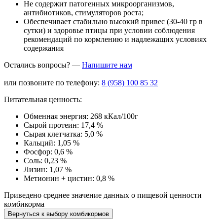
Не содержит патогенных микроорганизмов,
антибиотиков, стимуляторов роста;
Обеспечивает стабильно высокий привес (30-40 гр в
сутки) и здоровье птицы при условии соблюдения
рекомендаций по кормлению и надлежащих условиях
содержания
Остались вопросы? —
Напишите нам
или позвоните по телефону:
8 (958) 100 85 32
Питательная ценность:
Обменная энергия:
268 кКал/100г
Сырой протеин:
17,4 %
Сырая клетчатка:
5,0 %
Кальций:
1,05 %
Фосфор:
0,6 %
Соль:
0,23 %
Лизин:
1,07 %
Метионин + цистин:
0,8 %
Приведено среднее значение данных о пищевой ценности
комбикорма
Вернуться к выбору комбикормов