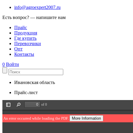
info@agroexpert2007.ru
Есть вопрос? — напишите нам
Прайс
Продукция
Где купить
Перевозчики
Опт
Контакты
0
Войти
Ивановская область
Прайс-лист
of 0
Toggle
Find
Sidebar
More Information
An error occurred while loading the PDF.